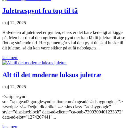
Juletræspynt fra top til tå
maj 12, 2025
Halvdelen af juletræet er pynten, ellers er det bare kedeligt at kigge
på. Men har du al den nødvendige pynt der kan få dit juletræ til at se
flot og strålende ud. Her gennemgår vi al den pynt du skal huske til
dit juletræ, så du kan være sikker på at få nabolagets...
læs mere
Alt til det moderne luksus juletræ
maj 12, 2025
<script async
src="//pagead2.googlesyndication.com/pagead/js/adsbygoogle.js">
</script> <!-- Detjul.dk artikel --> <ins class="adsbygoogle"
style="display:block" data-ad-client="ca-pub-7399300401233372"
data-ad-slot="1274207441"...
læs mere