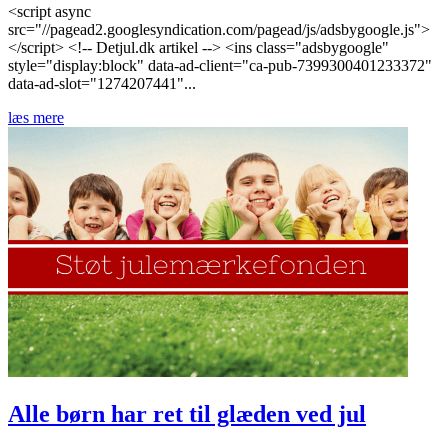
<script async
src="//pagead2.googlesyndication.com/pagead/js/adsbygoogle.js">
</script> <!-- Detjul.dk artikel --> <ins class="adsbygoogle"
style="display:block" data-ad-client="ca-pub-7399300401233372"
data-ad-slot="1274207441"...
læs mere
Alle børn har ret til glæden ved jul