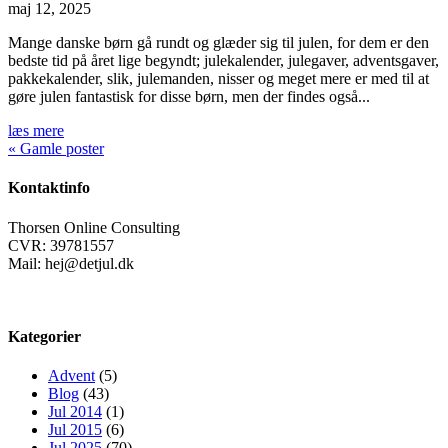
maj 12, 2025
Mange danske børn gå rundt og glæder sig til julen, for dem er den
bedste tid på året lige begyndt; julekalender, julegaver, adventsgaver,
pakkekalender, slik, julemanden, nisser og meget mere er med til at
gøre julen fantastisk for disse børn, men der findes også...
læs mere
« Gamle poster
Kontaktinfo
Thorsen Online Consulting
CVR: 39781557
Mail: hej@detjul.dk
Kategorier
Advent
(5)
Blog
(43)
Jul 2014
(1)
Jul 2015
(6)
Jul 2025
(70)